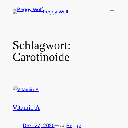
Zum
Peggy Wolf
Inhalt
springen
Schlagwort:
Carotinoide
Vitamin A
Dez. 22, 2020
—
Peggy
von