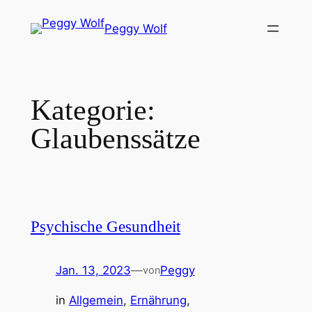
Zum
Peggy Wolf
Inhalt
springen
Kategorie:
Glaubenssätze
Psychische Gesundheit
Jan. 13, 2023
—
Peggy
von
in
Allgemein
, 
Ernährung
, 