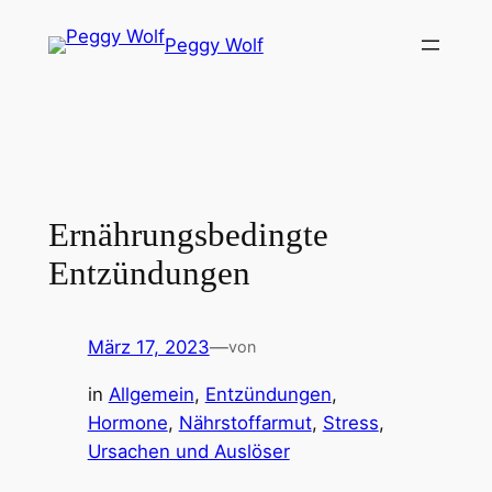
Zum
Peggy Wolf
Inhalt
springen
Ernährungsbedingte
Entzündungen
März 17, 2023
—
von
in
Allgemein
, 
Entzündungen
, 
Hormone
, 
Nährstoffarmut
, 
Stress
, 
Ursachen und Auslöser